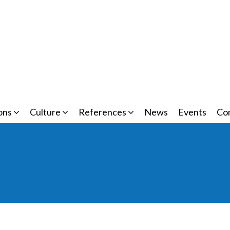
ions
Culture
References
News
Events
Co