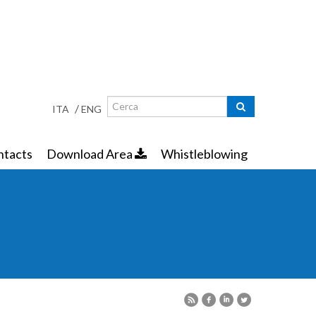
Search
Search form
/
ITA
ENG
ntacts
Download Area
Whistleblowing