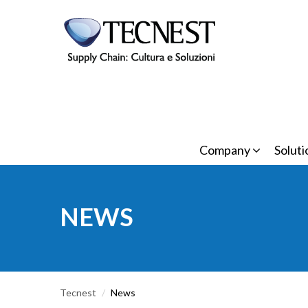
Skip to main content
Company
Solut
NEWS
Tecnest
/
News