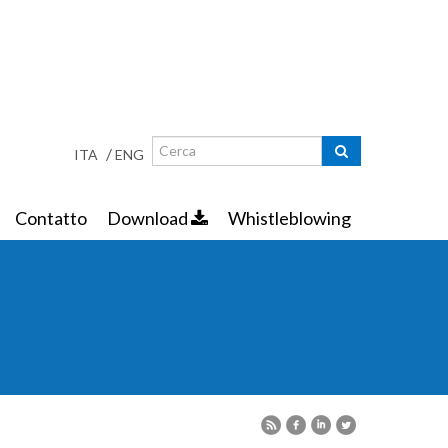
Ricerca
Maschera di ricerca
/
ITA
ENG
Contatto
Download
Whistleblowing