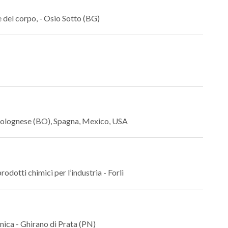
 e del corpo, - Osio Sotto (BG)
a Bolognese (BO), Spagna, Mexico, USA
odotti chimici per l’industria - Forlì
cnica - Ghirano di Prata (PN)