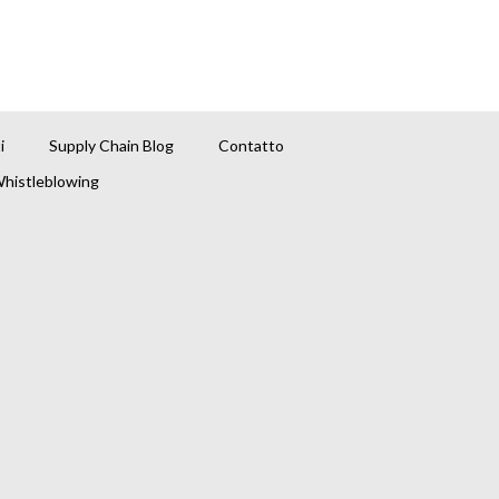
i
Supply Chain Blog
Contatto
histleblowing