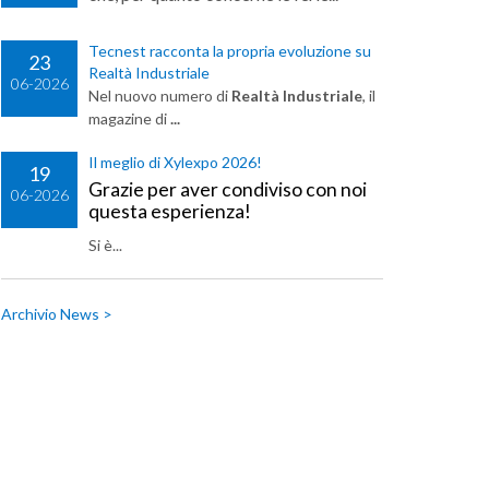
Tecnest racconta la propria evoluzione su
23
Realtà Industriale
06-2026
Nel nuovo numero di
Realtà Industriale
, il
magazine di
...
Il meglio di Xylexpo 2026!
19
Grazie per aver condiviso con noi
06-2026
questa esperienza!
Si è...
Archivio News >