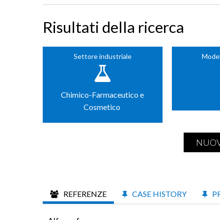
Risultati della ricerca
Settore industriale
Model
Chimico-Farmaceutico e
Cosmetico
NUOV
REFERENZE
CASE HISTORY
P