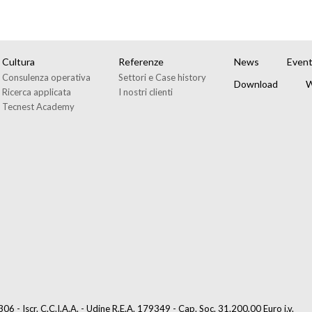
Cultura
Referenze
News
Event
Consulenza operativa
Settori e Case history
Download
W
Ricerca applicata
I nostri clienti
Tecnest Academy
6 - Iscr. C.C.I.A.A. - Udine R.E.A. 179349 - Cap. Soc. 31.200,00 Euro i.v.