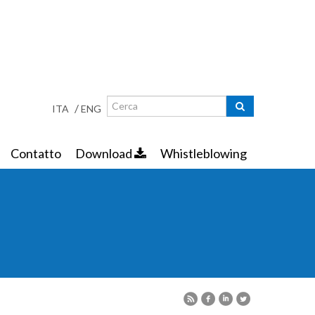
Ricerca
Maschera di ricerca
/
ITA
ENG
Contatto
Download
Whistleblowing