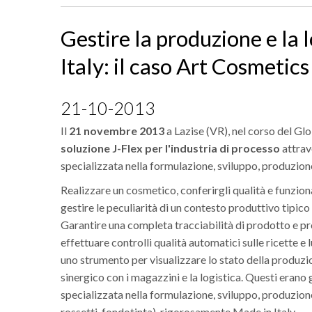
Gestire la produzione e la
Italy: il caso Art Cosmetics
21-10-2013
Il
21 novembre 2013
a Lazise (VR), nel corso del Gl
soluzione J-Flex per l'industria di processo
attrav
specializzata nella formulazione, sviluppo, produzio
Realizzare un cosmetico, conferirgli qualità e funziona
gestire le peculiarità di un contesto produttivo tipico 
Garantire una completa tracciabilità di prodotto e pr
effettuare controlli qualità automatici sulle ricette e
uno strumento per visualizzare lo stato della produzi
sinergico con i magazzini e la logistica. Questi erano g
specializzata nella formulazione, sviluppo, produzio
rossetti, fondotinta), rigorosamente Made in Italy.