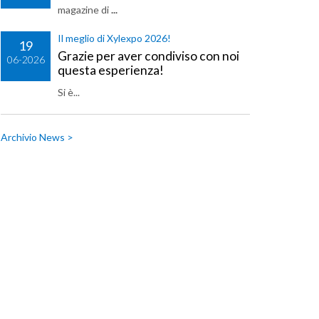
magazine di
...
Il meglio di Xylexpo 2026!
19
Grazie per aver condiviso con noi
06-2026
questa esperienza!
Si è...
Archivio News >