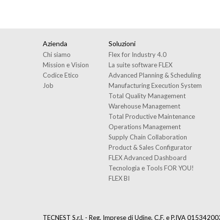
Azienda
Soluzioni
Chi siamo
Flex for Industry 4.0
Mission e Vision
La suite software FLEX
Codice Etico
Advanced Planning & Scheduling
Job
Manufacturing Execution System
Total Quality Management
Warehouse Management
Total Productive Maintenance
Operations Management
Supply Chain Collaboration
Product & Sales Configurator
FLEX Advanced Dashboard
Tecnologia e Tools FOR YOU!
FLEX BI
TECNEST S.r.l. - Reg. Imprese di Udine, C.F. e P.IVA 0153420030