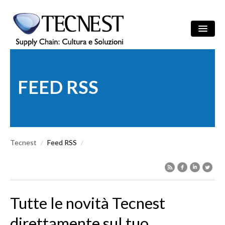
Salta al contenuto principale
Ricerca
/
ITA
ENG
Maschera di r
FEED RSS
AZIENDA
SOLUZIONI
Tecnest
CULTURA
/
Feed RSS
/
REFERENZE
NEWS
Tutte le novità Tecnest
EVENTI
direttamente sul tuo