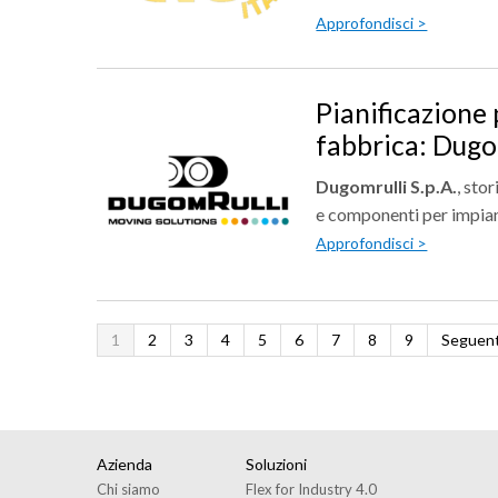
Approfondisci >
Pianificazione p
fabbrica: Dugo
Dugomrulli S.p.A.
, sto
e componenti per impian
Approfondisci >
1
2
3
4
5
6
7
8
9
Seguen
Azienda
Soluzioni
Chi siamo
Flex for Industry 4.0