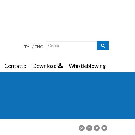
Ricerca
Maschera di ricerca
/
ITA
ENG
Contatto
Download
Whistleblowing