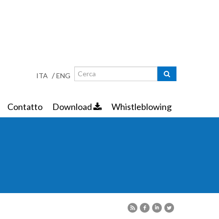
Ricerca
Maschera di ricerca
/
ITA
ENG
Contatto
Download
Whistleblowing