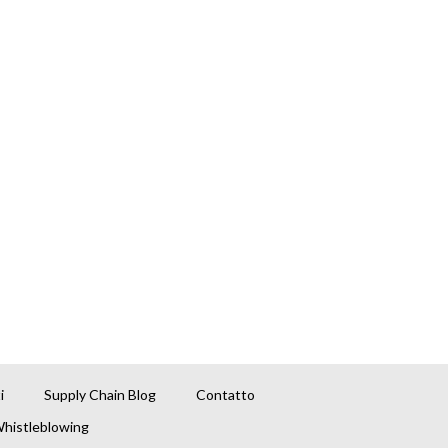
i
Supply Chain Blog
Contatto
histleblowing