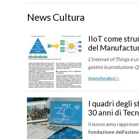
News Cultura
IIoT come stru
del Manufactu
L'Internet of Things è u
gestire la produzione. Qu
Approfondisci >
I quadri degli 
30 anni di Tec
Il nuovo anno rappresen
fondazione dell'azien