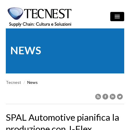
Salta al contenuto principale
Ricerca
/
ITA
ENG
Maschera di r
NEWS
AZIENDA
SOLUZIONI
Tecnest
CULTURA
/
News
REFERENZE
NEWS
SPAL Automotive pianifica la
EVENTI
produzione con J-Flex