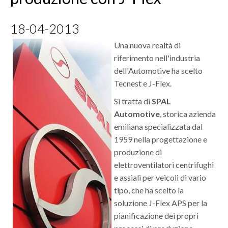
SUPPLY CHAIN BLOG
CONTATTO
18-04-2013
DOWNLOAD
Una nuova realtà di
riferimento nell'industria
WHISTLEBLOWING
dell'Automotive ha scelto
Tecnest e J-Flex.
Si tratta di
SPAL
Automotive
, storica azienda
emiliana specializzata dal
1959 nella progettazione e
produzione di
elettroventilatori centrifughi
e assiali per veicoli di vario
tipo, che ha scelto la
soluzione J-Flex APS per la
pianificazione dei propri