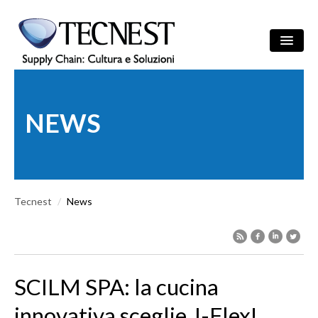
Salta al contenuto principale
Ricerca
/
ITA
ENG
Maschera di r
NEWS
AZIENDA
SOLUZIONI
Tecnest
CULTURA
/
News
REFERENZE
NEWS
SCILM SPA: la cucina
EVENTI
innovativa sceglie J-Flex!