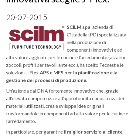
SUPPLY CHAIN BLOG
CONTATTO
20-07-2015
DOWNLOAD
SCILM spa
, azienda di
Cittadella (PD) specializzata
WHISTLEBLOWING
nella produzione di
componenti innovativi e ad
alto valore aggiunto per le cucine e l’arredamento (alzatine,
zoccoli, profili per tavoli, ante ecc.), ha scelto Tecnest e le
soluzioni
J-Flex APS e MES per la pianificazione e la
gestione dei processi di produzione.
Un'azienda dal DNA fortemente innovativo che, grazie
all'elevata competenza e all’approfondita conoscenza dei
materiali utilizzati, crea e sviluppa idee originali
trasformandole in componenti ad alto valore per le cucine e
l’arredamento.
In particolare, per garantire il
miglior servizio al cliente