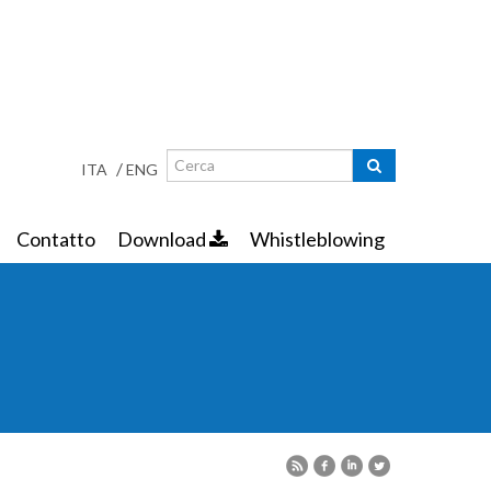
Ricerca
Maschera di ricerca
/
ITA
ENG
Contatto
Download
Whistleblowing