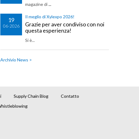
magazine di
...
Il meglio di Xylexpo 2026!
19
Grazie per aver condiviso con noi
06-2026
questa esperienza!
Si è...
Archivio News >
i
Supply Chain Blog
Contatto
histleblowing