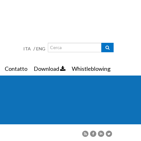
Ricerca
Maschera di ricerca
/
ITA
ENG
Contatto
Download
Whistleblowing