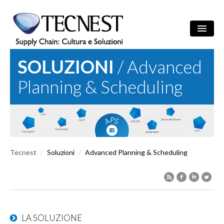
Salta al contenuto principale
SOLUZIONI
/ Advanced
Ricerca
/
ITA
ENG
Maschera di r
Planning & Scheduling
AZIENDA
SOLUZIONI
CULTURA
Tecnest
/
Soluzioni
/
Advanced Planning & Scheduling
REFERENZE
NEWS
EVENTI
LA SOLUZIONE