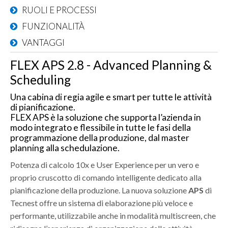
SUPPLY CHAIN BLOG
RUOLI E PROCESSI
CONTATTO
FUNZIONALITÀ
VANTAGGI
DOWNLOAD
FLEX APS 2.8 - Advanced Planning &
WHISTLEBLOWING
Scheduling
Una cabina di regia agile e smart per tutte le attività
di pianificazione.
FLEX APS è la soluzione che supporta l’azienda in
modo integrato e flessibile in tutte le fasi della
programmazione della produzione, dal master
planning alla schedulazione.
Potenza di calcolo 10x e User Experience per un vero e
proprio cruscotto di comando intelligente dedicato alla
pianificazione della produzione. La nuova soluzione
APS
di
Tecnest offre un sistema di elaborazione più veloce e
performante, utilizzabile anche in modalità multiscreen, che