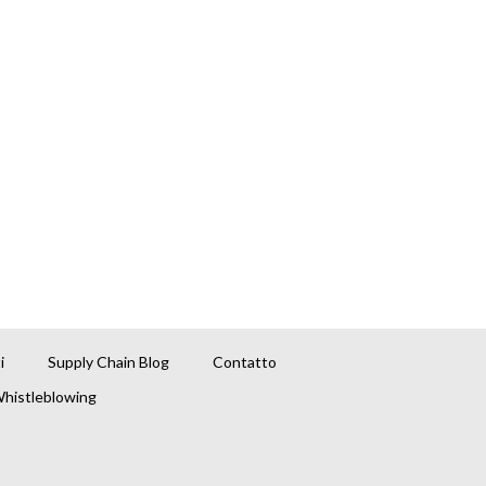
i
Supply Chain Blog
Contatto
histleblowing