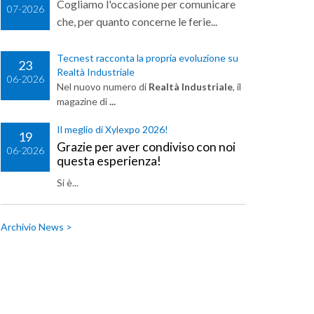
Cogliamo l'occasione per comunicare
07-2026
che, per quanto concerne le ferie...
Tecnest racconta la propria evoluzione su
23
Realtà Industriale
06-2026
Nel nuovo numero di
Realtà Industriale
, il
magazine di
...
Il meglio di Xylexpo 2026!
19
Grazie per aver condiviso con noi
06-2026
questa esperienza!
Si è...
Archivio News >