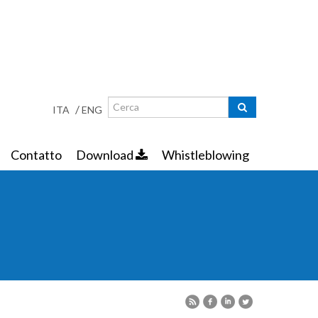
Ricerca
Maschera di ricerca
/
ITA
ENG
Contatto
Download
Whistleblowing