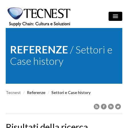
Salta al contenuto principale
Ricerca
/
ITA
ENG
Maschera di r
REFERENZE
/ Settori e
AZIENDA
Case history
SOLUZIONI
CULTURA
Tecnest
/
Referenze
/
Settori e Case history
REFERENZE
NEWS
EVENTI
Risultati della ricerca