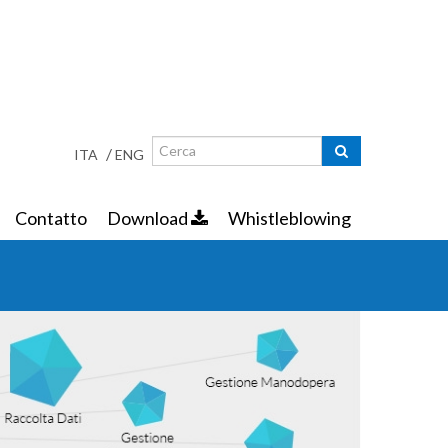
Ricerca
Maschera di ricerca
/
ITA
ENG
Contatto
Download
Whistleblowing