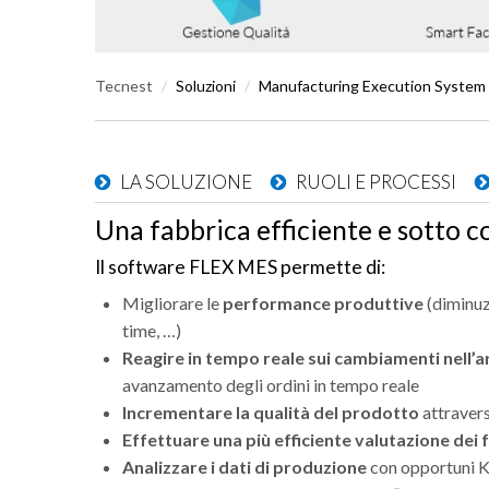
Tecnest
/
Soluzioni
/
Manufacturing Execution System
LA SOLUZIONE
RUOLI E PROCESSI
Una fabbrica efficiente e sotto c
Il software FLEX MES permette di:
Migliorare le
performance produttive
(diminuz
time, …)
Reagire in tempo reale sui cambiamenti nell’
avanzamento degli ordini in tempo reale
Incrementare la qualità del prodotto
attraver
Effettuare una più efficiente valutazione dei 
Analizzare i dati di produzione
con opportuni KP