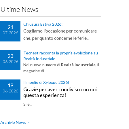
Ultime News
Chiusura Estiva 2026!
21
Cogliamo l'occasione per comunicare
07-2026
che, per quanto concerne le ferie...
Tecnest racconta la propria evoluzione su
23
Realtà Industriale
06-2026
Nel nuovo numero di
Realtà Industriale
, il
magazine di
...
Il meglio di Xylexpo 2026!
19
Grazie per aver condiviso con noi
06-2026
questa esperienza!
Si è...
Archivio News >