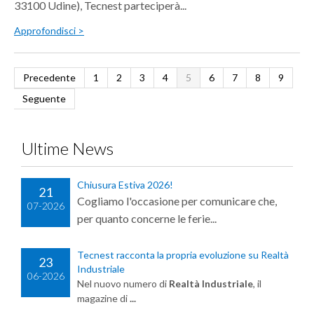
33100 Udine), Tecnest parteciperà...
Approfondisci >
Precedente
1
2
3
4
5
6
7
8
9
Seguente
Ultime News
Chiusura Estiva 2026!
21
Cogliamo l'occasione per comunicare che,
07-2026
per quanto concerne le ferie...
Tecnest racconta la propria evoluzione su Realtà
23
Industriale
06-2026
Nel nuovo numero di
Realtà Industriale
, il
magazine di
...