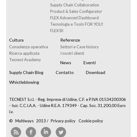
Supply Chain Collaboration
Product & Sales Configurator
FLEX Advanced Dashboard
Tecnologia e Tools FOR YOU!
FLEX BI
Cultura
Referenze
Consulenza operativa
Settori e Case history
Ricerca applicata
I nostri clienti
Tecnest Academy
News
Eventi
Supply Chain Blog
Contatto
Download
Whistleblowing
TECNEST S.r.l. - Reg. Imprese di Udine, C.F. e P.IVA 01534200306
- Iscr. C.C.I.A.A. - Udine R.E.A. 179349 - Cap. Soc. 31.200,00 Euro
i.v.
©
Multiways
2013 /
Privacy policy
Cookie policy