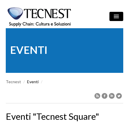
Salta al contenuto principale
Ricerca
/
ITA
ENG
Maschera di r
EVENTI
AZIENDA
SOLUZIONI
Tecnest
CULTURA
/
Eventi
/
REFERENZE
NEWS
Eventi "Tecnest Square"
EVENTI