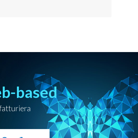
eb-based
fatturiera