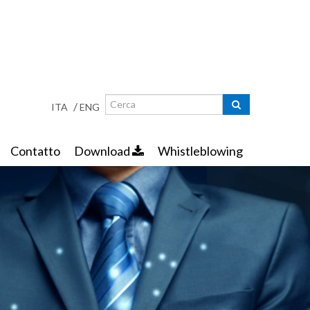
Ricerca
Maschera di ricerca
/
ITA
ENG
Contatto
Download
Whistleblowing