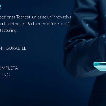
e
perienza Tecnest, unita ad un’innovativa
erta dei nostri Partner ed offrire le più
facturing.
ONFIGURABILE
COMPLETA
TING