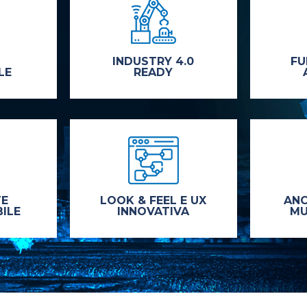
INDUSTRY 4.0
FU
LE
READY
TE
LOOK & FEEL E UX
ANC
ILE
INNOVATIVA
MU