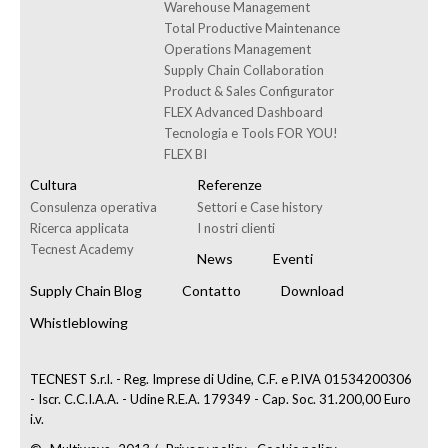
Warehouse Management
Total Productive Maintenance
Operations Management
Supply Chain Collaboration
Product & Sales Configurator
FLEX Advanced Dashboard
Tecnologia e Tools FOR YOU!
FLEX BI
Cultura
Referenze
Consulenza operativa
Settori e Case history
Ricerca applicata
I nostri clienti
Tecnest Academy
News
Eventi
Supply Chain Blog
Contatto
Download
Whistleblowing
TECNEST S.r.l. - Reg. Imprese di Udine, C.F. e P.IVA 01534200306
- Iscr. C.C.I.A.A. - Udine R.E.A. 179349 - Cap. Soc. 31.200,00 Euro
i.v.