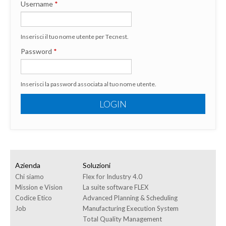
SUPPLY CHAIN BLOG
Username
*
CONTATTO
Inserisci il tuo nome utente per Tecnest.
DOWNLOAD
Password
*
WHISTLEBLOWING
Inserisci la password associata al tuo nome utente.
LOGIN
Azienda
Soluzioni
Chi siamo
Flex for Industry 4.0
Mission e Vision
La suite software FLEX
Codice Etico
Advanced Planning & Scheduling
Job
Manufacturing Execution System
Total Quality Management